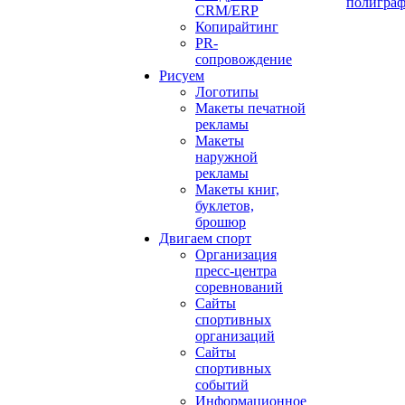
полигра
CRM/ERP
Копирайтинг
PR-
сопровождение
Рисуем
Логотипы
Макеты печатной
рекламы
Макеты
наружной
рекламы
Макеты книг,
буклетов,
брошюр
Двигаем спорт
Организация
пресс-центра
соревнований
Сайты
спортивных
организаций
Сайты
спортивных
событий
Информационное