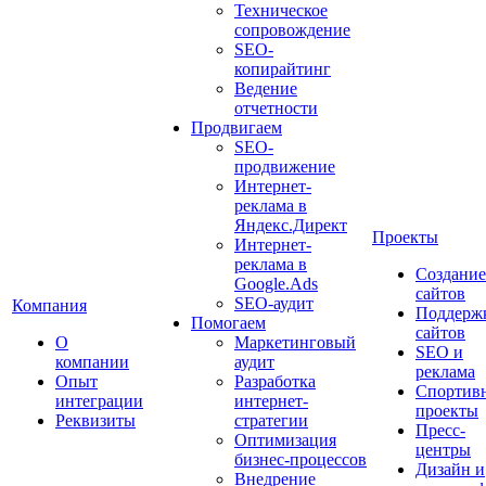
Техническое
сопровождение
SEO-
копирайтинг
Ведение
отчетности
Продвигаем
SEO-
продвижение
Интернет-
реклама в
Яндекс.Директ
Проекты
Интернет-
реклама в
Создание
Google.Ads
сайтов
SEO-аудит
Компания
Поддерж
Помогаем
сайтов
О
Маркетинговый
SEO и
компании
аудит
реклама
Опыт
Разработка
Спортив
интеграции
интернет-
проекты
Реквизиты
стратегии
Пресс-
Оптимизация
центры
бизнес-процессов
Дизайн и
Внедрение