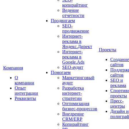
копирайтинг
Ведение
отчетности
Продвигаем
SEO-
продвижение
Интернет-
реклама в
Яндекс.Директ
Проекты
Интернет-
реклама в
Создание
Google.Ads
сайтов
SEO-аудит
Компания
Поддерж
Помогаем
сайтов
О
Маркетинговый
SEO и
компании
аудит
реклама
Опыт
Разработка
Спортив
интеграции
интернет-
проекты
Реквизиты
стратегии
Пресс-
Оптимизация
центры
бизнес-процессов
Дизайн и
Внедрение
полигра
CRM/ERP
Копирайтинг