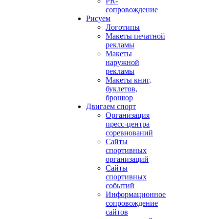
PR-
сопровождение
Рисуем
Логотипы
Макеты печатной
рекламы
Макеты
наружной
рекламы
Макеты книг,
буклетов,
брошюр
Двигаем спорт
Организация
пресс-центра
соревнований
Сайты
спортивных
организаций
Сайты
спортивных
событий
Информационное
сопровождение
сайтов