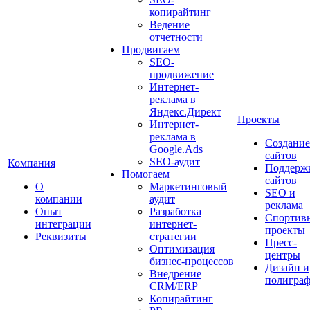
копирайтинг
Ведение
отчетности
Продвигаем
SEO-
продвижение
Интернет-
реклама в
Яндекс.Директ
Проекты
Интернет-
реклама в
Создание
Google.Ads
сайтов
SEO-аудит
Компания
Поддерж
Помогаем
сайтов
О
Маркетинговый
SEO и
компании
аудит
реклама
Опыт
Разработка
Спортив
интеграции
интернет-
проекты
Реквизиты
стратегии
Пресс-
Оптимизация
центры
бизнес-процессов
Дизайн и
Внедрение
полигра
CRM/ERP
Копирайтинг