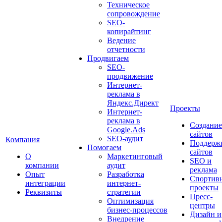
Техническое
сопровождение
SEO-
копирайтинг
Ведение
отчетности
Продвигаем
SEO-
продвижение
Интернет-
реклама в
Яндекс.Директ
Проекты
Интернет-
реклама в
Создание
Google.Ads
сайтов
SEO-аудит
Компания
Поддерж
Помогаем
сайтов
О
Маркетинговый
SEO и
компании
аудит
реклама
Опыт
Разработка
Спортив
интеграции
интернет-
проекты
Реквизиты
стратегии
Пресс-
Оптимизация
центры
бизнес-процессов
Дизайн и
Внедрение