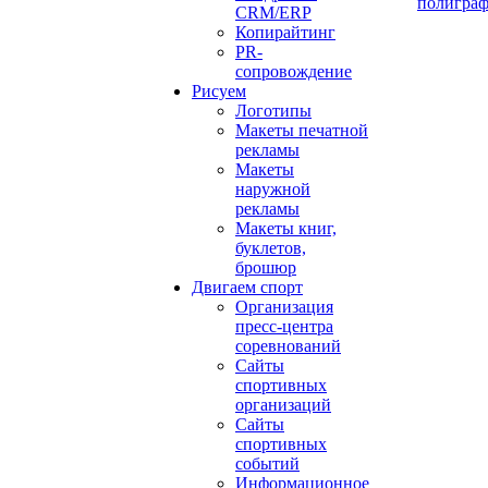
полигра
CRM/ERP
Копирайтинг
PR-
сопровождение
Рисуем
Логотипы
Макеты печатной
рекламы
Макеты
наружной
рекламы
Макеты книг,
буклетов,
брошюр
Двигаем спорт
Организация
пресс-центра
соревнований
Сайты
спортивных
организаций
Сайты
спортивных
событий
Информационное