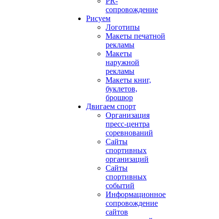
PR-
сопровождение
Рисуем
Логотипы
Макеты печатной
рекламы
Макеты
наружной
рекламы
Макеты книг,
буклетов,
брошюр
Двигаем спорт
Организация
пресс-центра
соревнований
Сайты
спортивных
организаций
Сайты
спортивных
событий
Информационное
сопровождение
сайтов